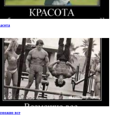
асота
зможно все