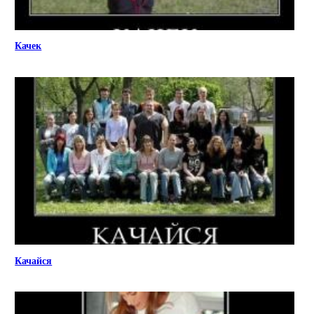
Качек
Качайся