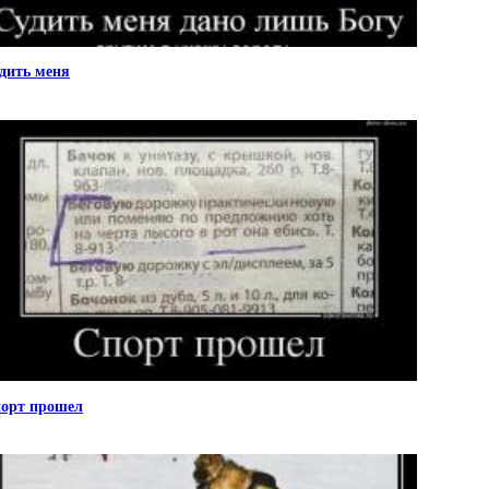
дить меня
орт прошел