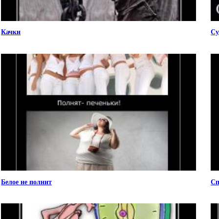
Качки
Су
Белое не полнит
Сп