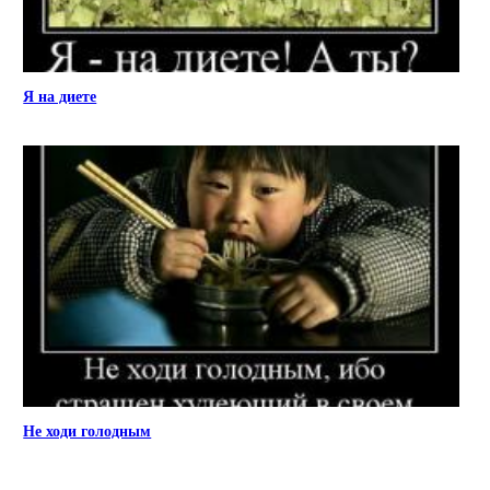
Я на диете
Не ходи голодным