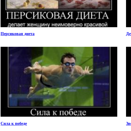
Персиковая диета
Де
Сила к победе
Зв