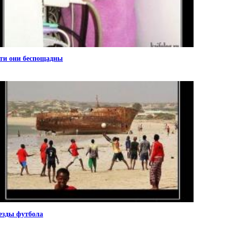
ти они беспощадны
езды футбола