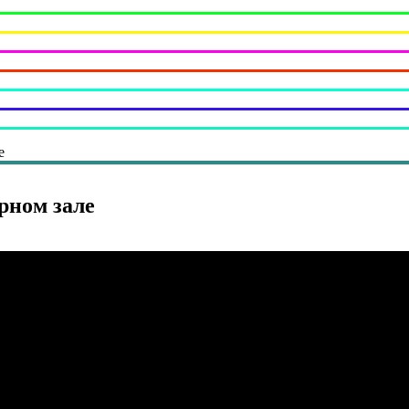
е
рном зале