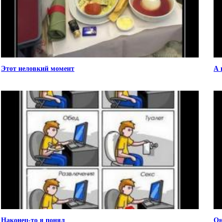
Этот неловкий момент
А 
Наконец-то я понял
Он