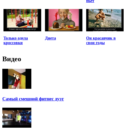
пьет
Только одела
Диета
Он красавчик в
кроссовки
свои годы
Видео
Самый смешной фитнес дуэт