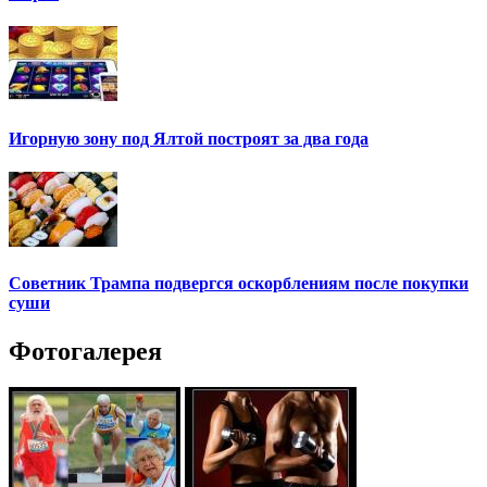
Игорную зону под Ялтой построят за два года
Советник Трампа подвергся оскорблениям после покупки
суши
Фотогалерея