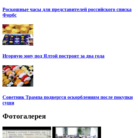
Роскошные часы для представителей российского списка
Форбс
Игорную зону под Ялтой построят за два года
Советник Трампа подвергся оскорблениям после покупки
суши
Фотогалерея