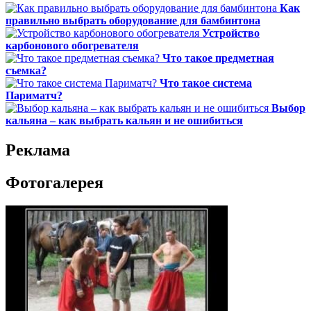
Как
правильно выбрать оборудование для бамбинтона
Устройство
карбонового обогревателя
Что такое предметная
съемка?
Что такое система
Париматч?
Выбор
кальяна – как выбрать кальян и не ошибиться
Реклама
Фотогалерея