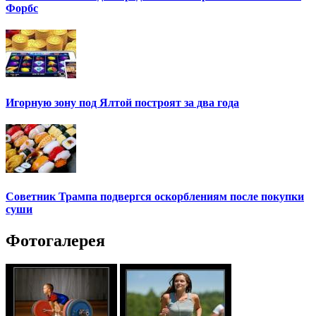
Форбс
Игорную зону под Ялтой построят за два года
Советник Трампа подвергся оскорблениям после покупки
суши
Фотогалерея