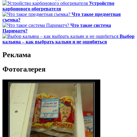
Устройство
карбонового обогревателя
Что такое предметная
съемка?
Что такое система
Париматч?
Выбор
кальяна – как выбрать кальян и не ошибиться
Реклама
Фотогалерея