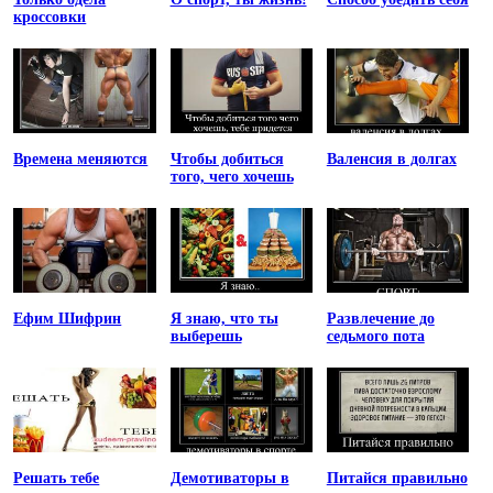
кроссовки
Времена меняются
Чтобы добиться
Валенсия в долгах
того, чего хочешь
Ефим Шифрин
Я знаю, что ты
Развлечение до
выберешь
седьмого пота
Решать тебе
Демотиваторы в
Питайся правильно