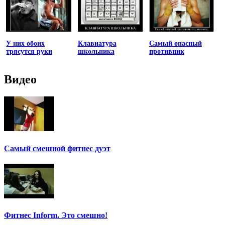
У них обоих
Клавиатура
Самый опасный
трясутся руки
школьника
противник
Видео
Самый смешной фитнес дуэт
Фитнес Inform. Это смешно!