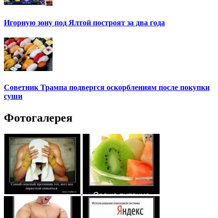
Игорную зону под Ялтой построят за два года
Советник Трампа подвергся оскорблениям после покупки
суши
Фотогалерея