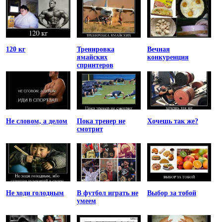
120 кг
Тренировка
Вечная
ямайских
конкуренция
спринтеров
Не словом, а делом
Пока тренер не
Хочешь так же?
смотрит
Не ходи голодным
В футбол играть не
Выбор за тобой
умеем