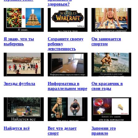
здоровым?
Я знаю, что ты
Сохраните своему
Он занимается
выберешь
ребенку
спортом
девственность
Звезды футбола
Информатика в
Он красавчик в
параллельном мире
свои годы
Найдется всё
Вот что делает
Запомни это
спорт
правило