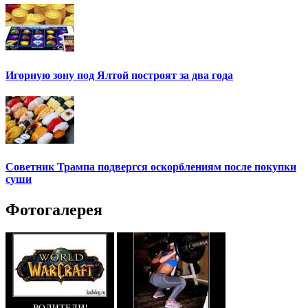
Игорную зону под Ялтой построят за два года
Советник Трампа подвергся оскорблениям после покупки
суши
Фотогалерея