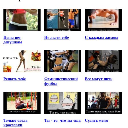
Цены нет
Не льсти себе
С каждым жимом
девушкам
Решать тебе
Феминистический
Все могут пить
футбол
Только одела
Ты - то, что ты ешь
Судить меня
кроссовки