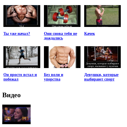
Ты уже начал?
Они снова тебя не
Качек
дождались
Он просто встал и
Без воли и
Девушки, которые
побежал
упорства
выбирают спорт
Видео