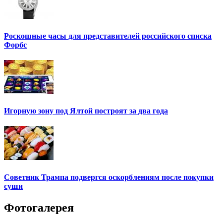
Роскошные часы для представителей российского списка
Форбс
Игорную зону под Ялтой построят за два года
Советник Трампа подвергся оскорблениям после покупки
суши
Фотогалерея