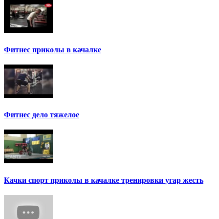
Фитнес приколы в качалке
Фитнес дело тяжелое
Качки спорт приколы в качалке тренировки угар жесть