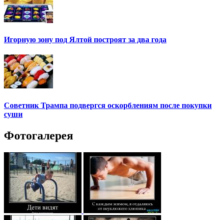
Игорную зону под Ялтой построят за два года
Советник Трампа подвергся оскорблениям после покупки
суши
Фотогалерея