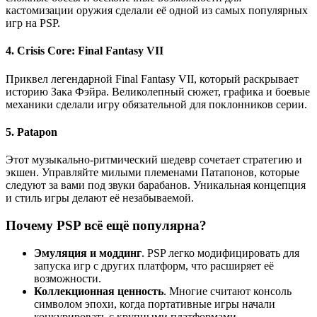
кастомизации оружия сделали её одной из самых популярных
игр на PSP.
4.
Crisis Core: Final Fantasy VII
Приквел легендарной Final Fantasy VII, который раскрывает
историю Зака Фэйра. Великолепный сюжет, графика и боевые
механики сделали игру обязательной для поклонников серии.
5.
Patapon
Этот музыкально-ритмический шедевр сочетает стратегию и
экшен. Управляйте милыми племенами Патапонов, которые
следуют за вами под звуки барабанов. Уникальная концепция
и стиль игры делают её незабываемой.
Почему PSP всё ещё популярна?
Эмуляция и моддинг
. PSP легко модифицировать для
запуска игр с других платформ, что расширяет её
возможности.
Коллекционная ценность
. Многие считают консоль
символом эпохи, когда портативные игры начали
конкурировать с крупными платформами.