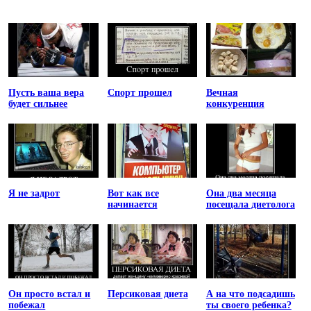
Пусть ваша вера
Спорт прошел
Вечная
будет сильнее
конкуренция
Я не задрот
Вот как все
Она два месяца
начинается
посещала диетолога
Он просто встал и
Персиковая диета
А на что подсадишь
побежал
ты своего ребенка?