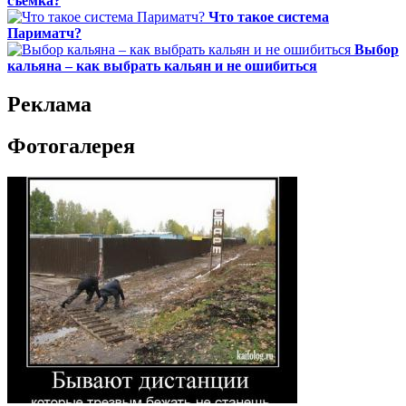
съемка?
Что такое система
Париматч?
Выбор
кальяна – как выбрать кальян и не ошибиться
Реклама
Фотогалерея