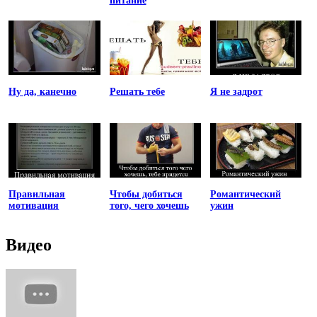
питание
Ну да, канечно
Решать тебе
Я не задрот
Правильная
Чтобы добиться
Романтический
мотивация
того, чего хочешь
ужин
Видео