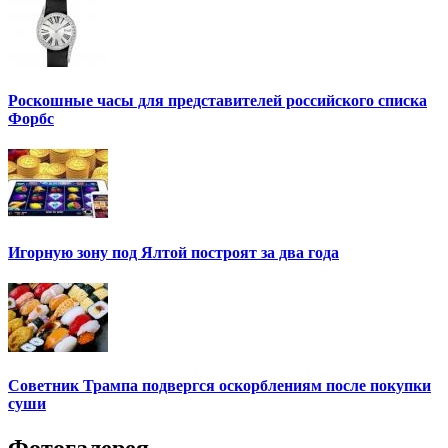
Роскошные часы для представителей российского списка
Форбс
Игорную зону под Ялтой построят за два года
Советник Трампа подвергся оскорблениям после покупки
суши
Фотогалерея