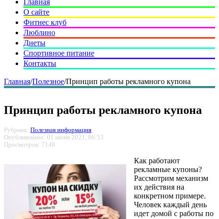
Главная
О сайте
Фитнес клуб
Люблино
Диеты
Спортивное питание
Контакты
Главная
/
Полезное
/
Принцип работы рекламного купона
Принцип работы рекламного купона
Рубрика:
Полезная информация
Опубликовано: 01 июня 2021, 06:53
Просмотров: 7148
Как работают
рекламные купоны?
Рассмотрим механизм
их действия на
конкретном примере.
Человек каждый день
идет домой с работы по