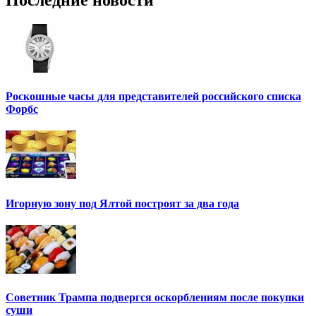
Последние новости
Роскошные часы для представителей российского списка
Форбс
Игорную зону под Ялтой построят за два года
Советник Трампа подвергся оскорблениям после покупки
суши