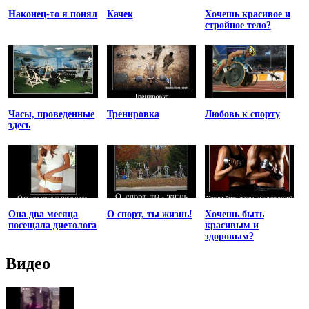
Наконец-то я понял
Качек
Хочешь красивое и
стройное тело?
Часы, проведенные
Тренировка
Любовь к спорту
здесь
Она два месяца
О спорт, ты жизнь!
Хочешь быть
посещала диетолога
красивым и
здоровым?
Видео