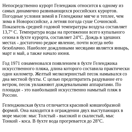
Непосредственно курорт Геленджик относится к одному из
самых динамично развивающихся российских курортов.
Погодные условия зимой в Геленджике мягче и теплее, чем
зима в Новороссийске, а летняя погода суше Сочинской.
Показатель средней годовой температуры воздуха составляет
13,7° С. Температура воды на протяжении всего купального
сезона в бухте курорта, составляет 24°С. Дождь в здешних
местах - достаточно редкое явление, почти всегда небо
безоблачно. Наиболее дождливыми месяцами является январь,
март и май, а также начало июня.
Год 1971 ознаменовался появлением в бухте Геленджика
искусственного пляжа, длина которого составила практически
один километр. Желтый мелкозернистый песок намывался со
дна местной бухты. С целью предотвратить раздувание его
ветром, песок увлажняют дождевальными аппаратами. По
площади - это наибольший искусственно намытый пляж в
России.
Геленджикская бухта отличается красивой ковшеобразной
формой. Она находится в ограждении двух выступающих в
море мысов: мыс Толстый - высокий и скалистый, мыс
Тонкий - коса. В бухте вода прогревается до 28°С.