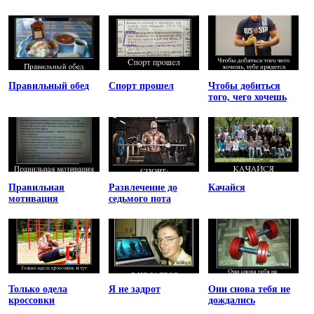
Правильный обед
Спорт прошел
Чтобы добиться
того, чего хочешь
Правильная
Развлечение до
Качайся
мотивация
седьмого пота
Только одела
Я не задрот
Они снова тебя не
кроссовки
дождались