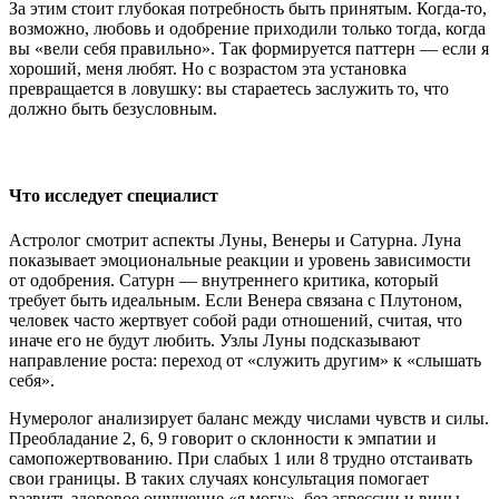
За этим стоит глубокая потребность быть принятым. Когда-то,
возможно, любовь и одобрение приходили только тогда, когда
вы «вели себя правильно». Так формируется паттерн — если я
хороший, меня любят. Но с возрастом эта установка
превращается в ловушку: вы стараетесь заслужить то, что
должно быть безусловным.
Что исследует специалист
Астролог смотрит аспекты Луны, Венеры и Сатурна. Луна
показывает эмоциональные реакции и уровень зависимости
от одобрения. Сатурн — внутреннего критика, который
требует быть идеальным. Если Венера связана с Плутоном,
человек часто жертвует собой ради отношений, считая, что
иначе его не будут любить. Узлы Луны подсказывают
направление роста: переход от «служить другим» к «слышать
себя».
Нумеролог анализирует баланс между числами чувств и силы.
Преобладание 2, 6, 9 говорит о склонности к эмпатии и
самопожертвованию. При слабых 1 или 8 трудно отстаивать
свои границы. В таких случаях консультация помогает
развить здоровое ощущение «я могу», без агрессии и вины.