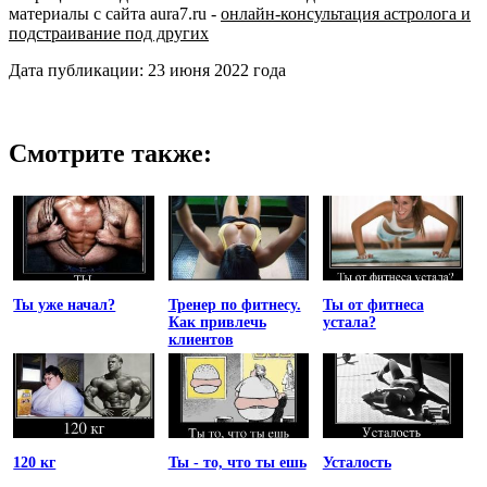
материалы с сайта aura7.ru -
онлайн-консультация астролога и
подстраивание под других
Дата публикации: 23 июня 2022 года
Смотрите также:
Ты уже начал?
Тренер по фитнесу.
Ты от фитнеса
Как привлечь
устала?
клиентов
120 кг
Ты - то, что ты ешь
Усталость