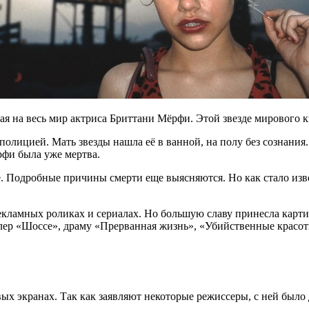
тая на весь мир актриса Бриттани Мёрфи. Этой звезде мирового 
полицией. Мать звезды нашла её в ванной, на полу без сознани
рфи была уже мертва.
е. Подробные причины смерти еще выясняются. Но как стало изв
екламных роликах и сериалах. Но большую славу принесла картин
ер «Шоссе», драму «Прерванная жизнь», «Убийственные красотк
вых экранах. Так как заявляют некоторые режиссеры, с ней было