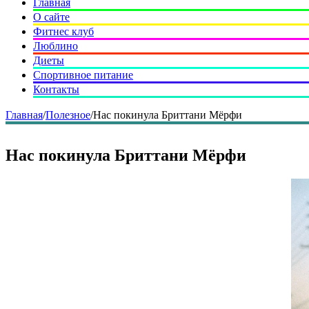
Главная
О сайте
Фитнес клуб
Люблино
Диеты
Спортивное питание
Контакты
Главная
/
Полезное
/
Нас покинула Бриттани Мёрфи
Нас покинула Бриттани Мёрфи