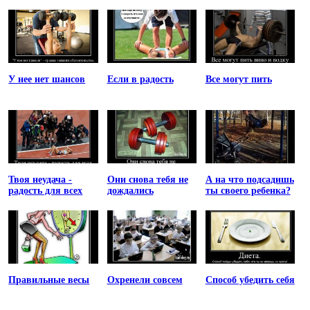
У нее нет шансов
Если в радость
Все могут пить
Твоя неудача -
Они снова тебя не
А на что подсадишь
радость для всех
дождались
ты своего ребенка?
Правильные весы
Охренели совсем
Способ убедить себя