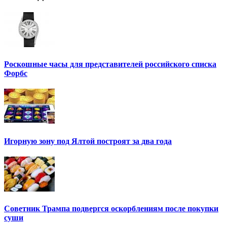
Роскошные часы для представителей российского списка
Форбс
Игорную зону под Ялтой построят за два года
Советник Трампа подвергся оскорблениям после покупки
суши