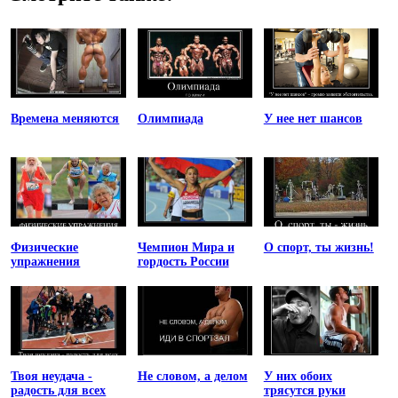
Времена меняются
Олимпиада
У нее нет шансов
Физические
Чемпион Мира и
О спорт, ты жизнь!
упражнения
гордость России
Твоя неудача -
Не словом, а делом
У них обоих
радость для всех
трясутся руки