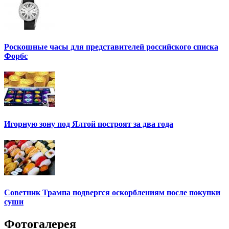
Роскошные часы для представителей российского списка
Форбс
Игорную зону под Ялтой построят за два года
Советник Трампа подвергся оскорблениям после покупки
суши
Фотогалерея