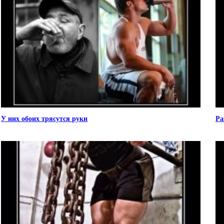
У них обоих трясутся руки
Ра