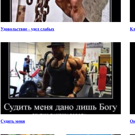
Удовольствие - удел слабых
Кл
Судить меня
Он