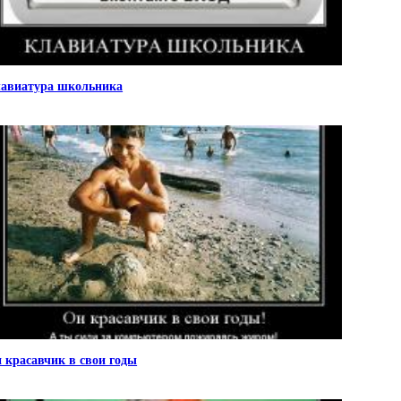
авиатура школьника
 красавчик в свои годы