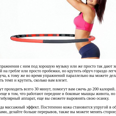
о упражнения с ним под хорошую музыку или же просто так дают
й на гребле или просто пробежки, но крутить обруч гораздо лег
уча, к тому же во время упражнений параллельно вы можете дела
 темп и крутить, сколько вам влезет.
ут проходить всего 30 минут, помогут вам сжечь до 200 калорий.
а еще в том, что работают передние и боковые мышцы живота, н
тибулярный аппарат, еще вы сможете выровнять свою осанку.
да массажный эффект. Постепенно кожа становится упругой в об
ками, делайте больше перерывов, также вы можете менять сторон