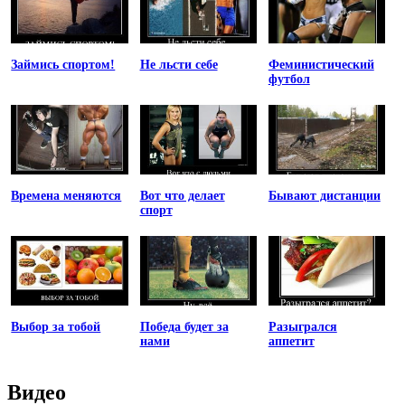
Займись спортом!
Не льсти себе
Феминистический
футбол
Времена меняются
Вот что делает
Бывают дистанции
спорт
Выбор за тобой
Победа будет за
Разыгрался
нами
аппетит
Видео