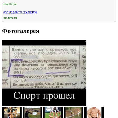
rbot100.ru
аренда робота гуманоида
itis-time.ru
Фотогалерея