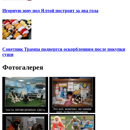
Игорную зону под Ялтой построят за два года
Советник Трампа подвергся оскорблениям после покупки
суши
Фотогалерея