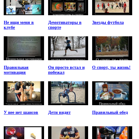
Не ищи меня в
Демотиваторы в
Звезды футбола
клубе
спорте
Правильная
Он просто встал и
О спорт, ты жизнь!
мотивация
побежал
У нее нет шансов
Дети видят
Правильный обед