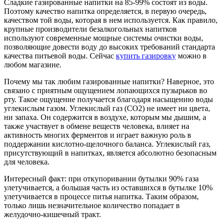
Сладкие газированные напитки на 85-99% состоят из воды.
Поэтому качество напитка определяется, в первую очередь,
качеством той воды, которая в нем используется. Как правило,
крупные производители безалкогольных напитков
используют современные мощные системы очистки воды,
позволяющие довести воду до высоких требований стандарта
качества питьевой воды. Сейчас
купить газировку
можно в
любом магазине.
Почему мы так любим газированные напитки? Наверное, это
связано с приятным ощущением лопающихся пузырьков во
рту. Такое ощущение получается благодаря насыщению воды
углекислым газом. Углекислый газ (СO2) не имеет ни цвета,
ни запаха. Он содержится в воздухе, которым мы дышим, а
также участвует в обмене веществ человека, влияет на
активность многих ферментов и играет важную роль в
поддержании кислотно-щелочного баланса. Углекислый газ,
присутствующий в напитках, является абсолютно безопасным
для человека.
Интересный факт: при откупоривании бутылки 90% газа
улетучивается, а большая часть из оставшихся в бутылке 10%
улетучивается в процессе питья напитка. Таким образом,
только лишь незначительное количество попадает в
желудочно-кишечный тракт.