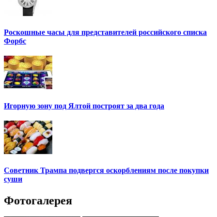
Роскошные часы для представителей российского списка
Форбс
Игорную зону под Ялтой построят за два года
Советник Трампа подвергся оскорблениям после покупки
суши
Фотогалерея