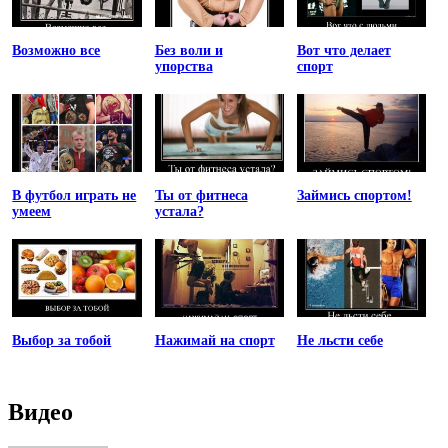
Возможно все
Без воли и
Вот что делает
упорства
спорт
В футбол играть не
Ты от фитнеса
Займись спортом!
умеем
устала?
Выбор за тобой
Нажимай на спорт
Не льсти себе
Видео