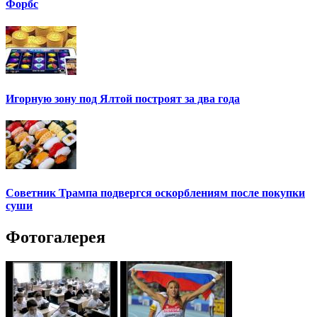
Форбс
Игорную зону под Ялтой построят за два года
Советник Трампа подвергся оскорблениям после покупки
суши
Фотогалерея