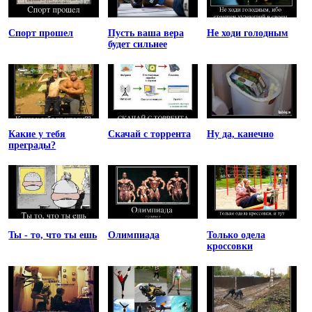
Спорт прошел
Пусть ваша вера
Не ходи голодным
будет сильнее
Какие у тебя
Скачай с торрента
Ну да, канечно
преграды?
Ты - то, что ты ешь
Олимпиада
Только одела
кроссовки