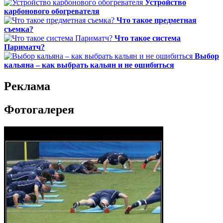
Устройство
карбонового обогревателя
Что такое предметная
съемка?
Что такое система
Париматч?
Выбор
кальяна – как выбрать кальян и не ошибиться
Реклама
Фотогалерея