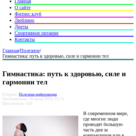
Главная
О сайте
Фитнес клуб
Люблино
Диеты
Спортивное питание
Контакты
Главная
/
Полезное
/
Гимнастика: путь к здоровью, силе и гармонии тел
Гимнастика: путь к здоровью, силе и
гармонии тел
Рубрика:
Полезная информация
Опубликовано: 10 июня 2026, 19:52
Просмотров: 420
В современном мире,
где многие люди
проводят большую
часть дня за
компьютером или в