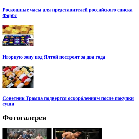
Роскошные часы для представителей российского списка
Форбс
Игорную зону под Ялтой построят за два года
Советник Трампа подвергся оскорблениям после покупки
суши
Фотогалерея