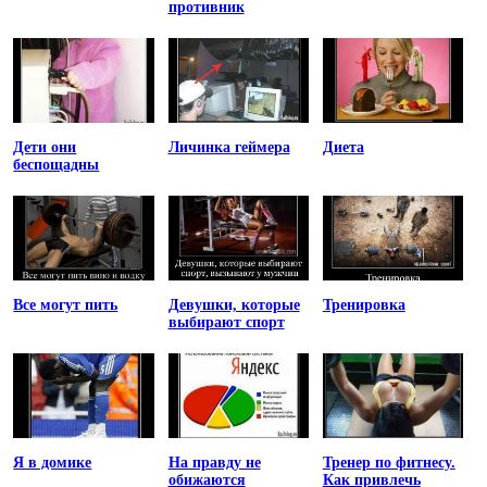
противник
Дети они
Личинка геймера
Диета
беспощадны
Все могут пить
Девушки, которые
Тренировка
выбирают спорт
Я в домике
На правду не
Тренер по фитнесу.
обижаются
Как привлечь