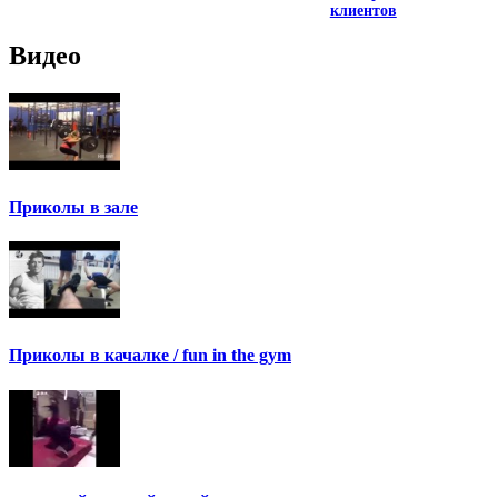
клиентов
Видео
Приколы в зале
Приколы в качалке / fun in the gym