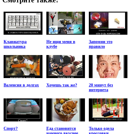
Клавиатура
Не ищи меня в
Запомни это
школьника
клубе
правило
Валенсия в долгах
Хочешь так же?
20 минут без
интернета
Спорт?
Еда становится
Только одела
намного вкуснее
кроссовки