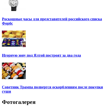
Роскошные часы для представителей российского списка
Форбс
Игорную зону под Ялтой построят за два года
Советник Трампа подвергся оскорблениям после покупки
суши
Фотогалерея