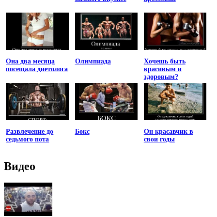
Она два месяца
Олимпиада
Хочешь быть
посещала диетолога
красивым и
здоровым?
Развлечение до
Бокс
Он красавчик в
седьмого пота
свои годы
Видео