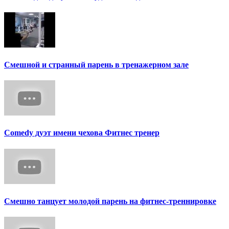
Смешной и странный парень в тренажерном зале
Сomedy дуэт имени чехова Фитнес тренер
Смешно танцует молодой парень на фитнес-треннировке