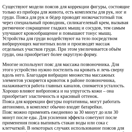
Существуют модели поясов для коррекции фигуры, состоящие
только из прибора для живота, есть комплекты для рук, ног и
груди. Пояса для рук и бёдер проводят низкочастотный ток
через специальный проводник, силикагелевый крем, вызывая
ритмичное сокращение гладких мышц и сосудов, тем самым
улучшают кровообращение и повышают тонус мышц.
Устройства для груди воздействуют на тело посредством
вибрирующих магнитных волн и производят массаж
отдельных участков груди. При этом увеличивается объём
груди, она приобретает более округлую форму.
Многие используют пояс для массажа позвоночника. Для
этого устройство нужно постелить на кровать и лечь сверху
вдоль него. Благодаря вибрации множества массажных
элементов ускоряется кровоток в районе позвоночника,
налаживается работа главных каналов, снимается усталость.
Хорошо влияют вибропояса и на упругость кожи – она
приобретает эластичность и красивый оттенок.
Пояса для коррекции фигуры портативны, могут работать
автономно, в комплект обычно входят батарейки.
Пояс можно применять ежедневно за 30 минут до или 30
минут после еды. Для усиления эффекта советуют после
применения пояса выпивать стакан воды или сока с
клетчаткой. В некоторых случаях использование поясов для