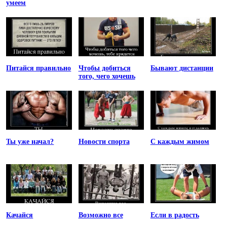
умеем
Питайся правильно
Чтобы добиться
Бывают дистанции
того, чего хочешь
Ты уже начал?
Новости спорта
С каждым жимом
Качайся
Возможно все
Если в радость