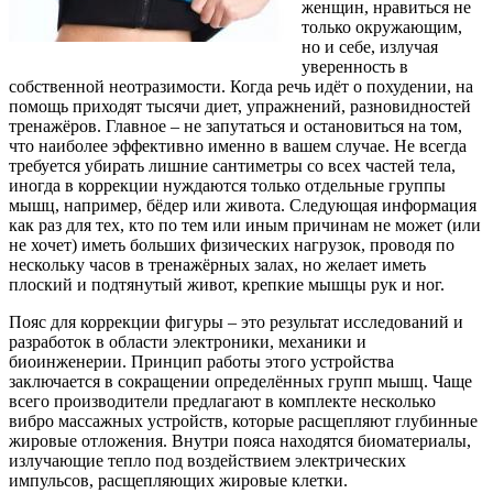
женщин, нравиться не
только окружающим,
но и себе, излучая
уверенность в
собственной неотразимости. Когда речь идёт о похудении, на
помощь приходят тысячи диет, упражнений, разновидностей
тренажёров. Главное – не запутаться и остановиться на том,
что наиболее эффективно именно в вашем случае. Не всегда
требуется убирать лишние сантиметры со всех частей тела,
иногда в коррекции нуждаются только отдельные группы
мышц, например, бёдер или живота. Следующая информация
как раз для тех, кто по тем или иным причинам не может (или
не хочет) иметь больших физических нагрузок, проводя по
нескольку часов в тренажёрных залах, но желает иметь
плоский и подтянутый живот, крепкие мышцы рук и ног.
Пояс для коррекции фигуры – это результат исследований и
разработок в области электроники, механики и
биоинженерии. Принцип работы этого устройства
заключается в сокращении определённых групп мышц. Чаще
всего производители предлагают в комплекте несколько
вибро массажных устройств, которые расщепляют глубинные
жировые отложения. Внутри пояса находятся биоматериалы,
излучающие тепло под воздействием электрических
импульсов, расщепляющих жировые клетки.