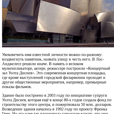
Увековечить имя известной личности можно по-разному:
воздвигнуть памятник, назвать улицу в честь него. В Лос-
Анджелесе решили иначе. В память о великом
мультипликаторе, актере, режиссере построили «Концертный
зал Уолта Диснея«. Это современная концертная площадка,
где кроме выступлений городской филармонии проходят и
другие общественные мероприятия, например, премьерные
показы фильмов.
Здание было построено в 2003 году по инициативе супруги
Уолта Диснея, которая ещё в конце 80-х годов создала фонд по
строительству этого центра, и пожертвовала 50 млн. долларов.
Возведение здания началось в 1992 году по проекту Френка
Гери. Но эта идея так вдохновила городские власти, что они