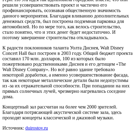
решили усовершенствовать проект и частично его
профинансировать, осознавая общественную значимость
данного мероприятия. Благодаря вливанию дополнительных
денежных средств, был построена подземная парковка для
автомобилей. Но по мере того, как велось строительство,
стало понятно, что и этих денег будет недостаточно. И
поэтому завершение строительства откладывалось.
К радости поклонников таланта Уолта Диснея, Walt Disney
Concert Hall был построен в 2003 году. Общий бюджет проекта
составил 170 млн. долларов, 100 из которых было
пожертвовано родственниками Диснея и его детищем «The
Walt Disney Company». Но всё равно здание требовало
некоторой доработки, а именно усовершенствование фасада,
так как некоторые металлические детали были недопустимы
из -за их отражательной способности. При попадании на них
прямых солнечных лучей, чрезмерно нагревались соседние
дома.
Концертный зал рассчитан на более чем 2000 зрителей.
Благодаря потрясающей акустической системе зала, здесь
проходят концерты классической и джазовой музыки.
Источник:
duirostov.ru