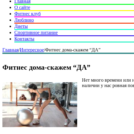
Главная
О сайте
Фитнес клуб
Люблино
Диеты
Спортивное питание
Контакты
Главная
/
Интересное
/
Фитнес дома-скажем “ДА”
Фитнес дома-скажем “ДА”
Нет много времени или н
наличии у нас ровная по