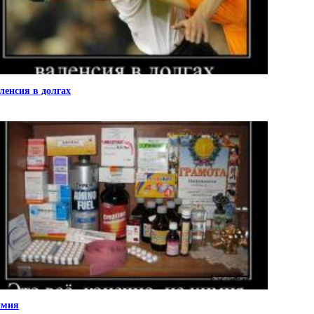
ленсия в долгах
имия