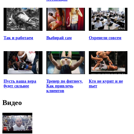
Так и работаем
Выбирай сам
Охренели совсем
Пусть ваша вера
Тренер по фитнесу.
Кто не курит и не
будет сильнее
Как привлечь
пьет
клиентов
Видео