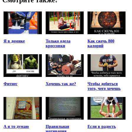
Я в домике
Только одела
Как сжечь 800
кроссовки
калорий
Фитнес
Хочешь так же?
Чтобы добиться
того, чего хочешь
А я то думаю
Правильная
Если в радость
мотивация