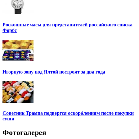
Роскошные часы для представителей российского списка
Форбс
Игорную зону под Ялтой построят за два года
Советник Трампа подвергся оскорблениям после покупки
суши
Фотогалерея