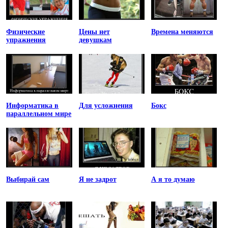
Физические
Цены нет
Времена меняются
упражнения
девушкам
Информатика в
Для усложнения
Бокс
параллельном мире
Выбирай сам
Я не задрот
А я то думаю