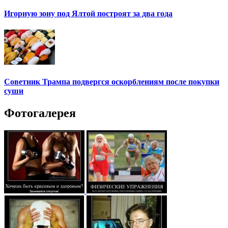
Игорную зону под Ялтой построят за два года
Советник Трампа подвергся оскорблениям после покупки
суши
Фотогалерея