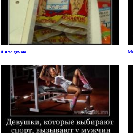
А я то думаю
Ма