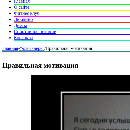
Главная
О сайте
Фитнес клуб
Люблино
Диеты
Спортивное питание
Контакты
Главная
/
Фотогалерея
/
Правильная мотивация
Правильная мотивация