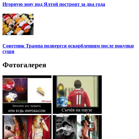
Игорную зону под Ялтой построят за два года
Советник Трампа подвергся оскорблениям после покупки
суши
Фотогалерея