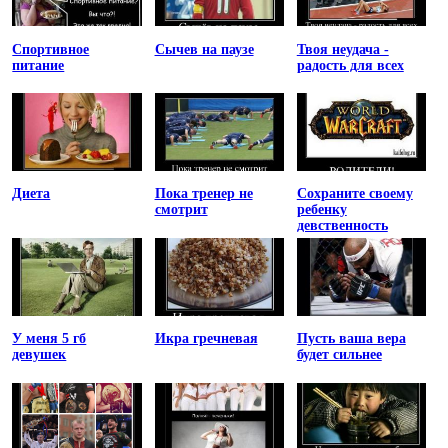
Спортивное
Сычев на паузе
Твоя неудача -
питание
радость для всех
Диета
Пока тренер не
Сохраните своему
смотрит
ребенку
девственность
У меня 5 гб
Икра гречневая
Пусть ваша вера
девушек
будет сильнее