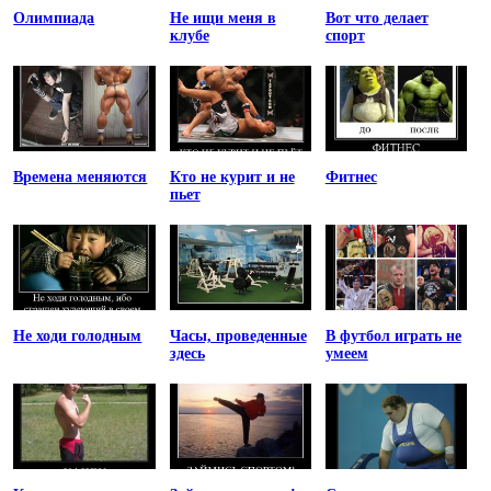
Олимпиада
Не ищи меня в
Вот что делает
клубе
спорт
Времена меняются
Кто не курит и не
Фитнес
пьет
Не ходи голодным
Часы, проведенные
В футбол играть не
здесь
умеем