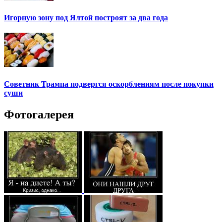
Игорную зону под Ялтой построят за два года
Советник Трампа подвергся оскорблениям после покупки
суши
Фотогалерея