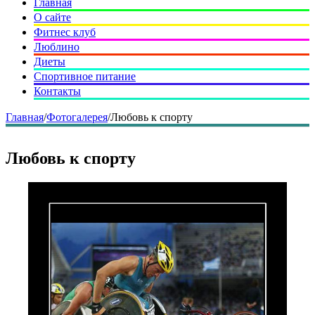
Главная
О сайте
Фитнес клуб
Люблино
Диеты
Спортивное питание
Контакты
Главная
/
Фотогалерея
/
Любовь к спорту
Любовь к спорту