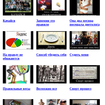
Качайся
Запомни это
Она два месяца
правило
посещала диетолога
На правду не
Способ убедить себя
Судить меня
обижаются
Правильные весы
Возможно все
Спорт прошел