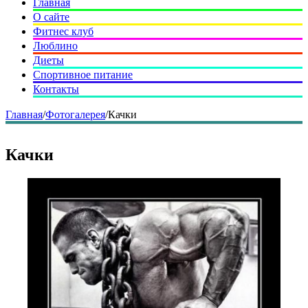
Главная
О сайте
Фитнес клуб
Люблино
Диеты
Спортивное питание
Контакты
Главная
/
Фотогалерея
/
Качки
Качки