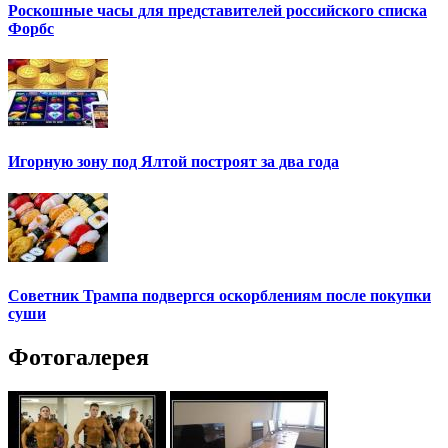
Роскошные часы для представителей российского списка
Форбс
Игорную зону под Ялтой построят за два года
Советник Трампа подвергся оскорблениям после покупки
суши
Фотогалерея