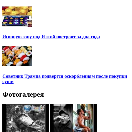
Игорную зону под Ялтой построят за два года
Советник Трампа подвергся оскорблениям после покупки
суши
Фотогалерея