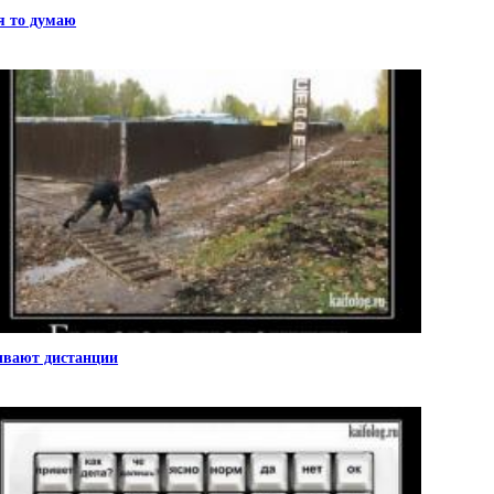
я то думаю
вают дистанции