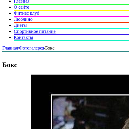
Главная
О сайте
Фитнес клуб
Люблино
Диеты
Спортивное питание
Контакты
Главная
/
Фотогалерея
/
Бокс
Бокс